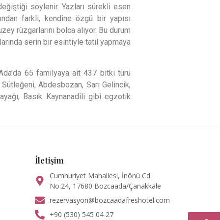
iştiği söylenir. Yazları sürekli esen
ndan farklı, kendine özgü bir yapısı
uzey rüzgarlarını bolca alıyor. Bu durum
rında serin bir esintiyle tatil yapmaya
 Ada’da 65 familyaya ait 437 bitki türü
 Sütleğeni, Abdesbozan, Sarı Gelincik,
ayağı, Basık Kaynanadili gibi egzotik
İletişim
Cumhuriyet Mahallesi, İnönü Cd.
No:24, 17680 Bozcaada/Çanakkale
rezervasyon@bozcaadafreshotel.com
+90 (530) 545 04 27