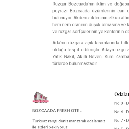
Rüzgar Bozcaada’nın iklim ve doğasın
poyrazı Bozcaada üzümlerinin can da
bulunuyor. Akdeniz ikliminin etkisi alt
hem nem oranının düşük olmasına ve kal
ve rüzgar sörfçülerinin yelkenlerinin 
Ada’nın rüzgara açık kısımlarında bitk
olduğu tespit edilmiştir. Adaya özgü 
Yatık Nakıl, Akıllı Geven, Kum Zamba
türlerde bulunmaktadır.
Odala
No:8 - D
BOZCAADA FRESH OTEL
No:6 - D
No:7 - D
Turkuaz rengi deniz manzaralı odalarımız
ile sizleri bekliyoruz
No:5 - D