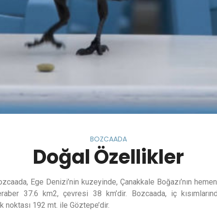
BOZCAADA
Doğal Özellikler
ozcaada, Ege Denizi’nin kuzeyinde, Çanakkale Boğazı’nın hemen 
eraber 37.6 km2, çevresi 38 km’dir. Bozcaada, iç kısımlarınd
 noktası 192 mt. ile Göztepe’dir.