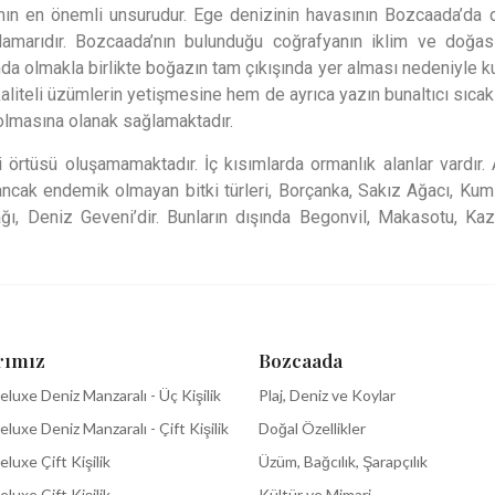
ın en önemli unsurudur. Ege denizinin havasının Bozcaada’da değ
marıdır. Bozcaada’nın bulunduğu coğrafyanın iklim ve doğası
ında olmakla birlikte boğazın tam çıkışında yer alması nedeniyle k
iteli üzümlerin yetişmesine hem de ayrıca yazın bunaltıcı sıcakla
dolmasına olanak sağlamaktadır.
i örtüsü oluşamamaktadır. İç kısımlarda ormanlık alanlar vardır.
ancak endemik olmayan bitki türleri, Borçanka, Sakız Ağacı, Kum
ğı, Deniz Geveni’dir. Bunların dışında Begonvil, Makasotu, Kaz
rımız
Bozcaada
eluxe Deniz Manzaralı - Üç Kişilik
Plaj, Deniz ve Koylar
eluxe Deniz Manzaralı - Çift Kişilik​
Doğal Özellikler
eluxe Çift Kişilik
Üzüm, Bağcılık, Şarapçılık
eluxe Çift Kişilik
Kültür ve Mimari